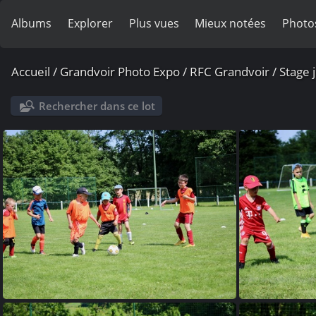
Albums
Explorer
Plus vues
Mieux notées
Photo
Accueil
/
Grandvoir Photo Expo
/
RFC Grandvoir
/
Stage j
Rechercher dans ce lot