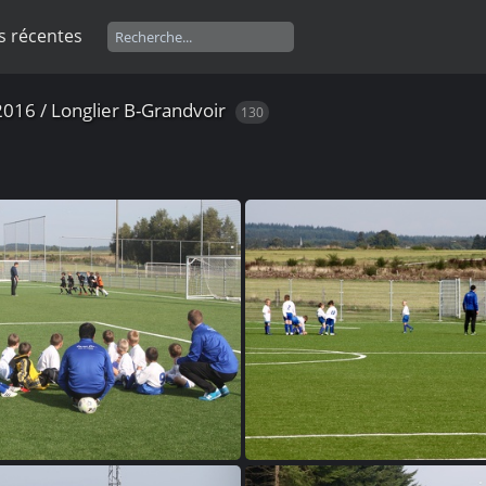
s récentes
2016
/
Longlier B-Grandvoir
130